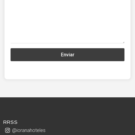
Enviar
RRSS
@ioranahoteles