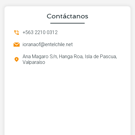
Contáctanos
+563 2210 0312
ioranaof@entelchile.net
Ana Magaro S/n, Hanga Roa, Isla de Pascua,
Valparaíso