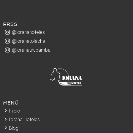
RRSS
@ioranahoteles
@ioranatolache
@ioranaurubamba
MENÚ
Inicio
Iorana Hoteles
Blog